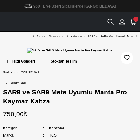
950 TL ve Üzeri Siparişlerde KARGO BEDAVA!
Tabanca Aksesuarları
Kabzalar
SAR9 ve SAR9 Mete Uyumlu Manta Pr
Hızlı Gönderi
Stoktan Teslim
Stok Kodu : TCR-351043
0 - Yorum Yap
SAR9 ve SAR9 Mete Uyumlu Manta Pro
Kaymaz Kabza
750,00₺
Kategori
Kabzalar
Marka
TCS