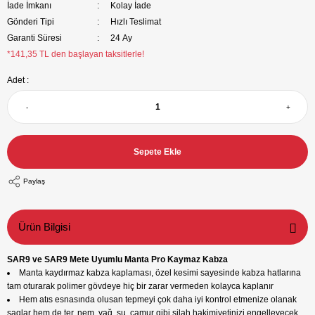
İade İmkanı
Kolay İade
Gönderi Tipi
Hızlı Teslimat
Garanti Süresi
24 Ay
*141,35 TL den başlayan taksitlerle!
Adet :
-
+
Sepete Ekle
Paylaş
Ürün Bilgisi
SAR9 ve SAR9 Mete Uyumlu Manta Pro Kaymaz Kabza
Manta kaydırmaz kabza kaplaması, özel kesimi sayesinde kabza hatlarına
tam oturarak polimer gövdeye hiç bir zarar vermeden kolayca kaplanır
Hem atıs esnasında olusan tepmeyi çok daha iyi kontrol etmenize olanak
saglar hem de ter, nem, yağ, su, çamur gibi silah hakimiyetinizi engelleyecek