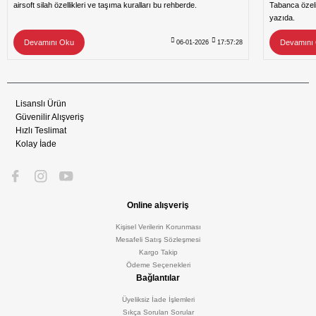
airsoft silah özellikleri ve taşıma kuralları bu rehberde.
Tabanca özeli
yazıda.
Devamını Oku
Devamını
06-01-2026
17:57:28
Lisanslı Ürün
Güvenilir Alışveriş
Hızlı Teslimat
Kolay İade
Online alışveriş
Kişisel Verilerin Korunması
Mesafeli Satış Sözleşmesi
Kargo Takip
Ödeme Seçenekleri
Bağlantılar
Üyeliksiz İade İşlemleri
Sıkça Sorulan Sorular