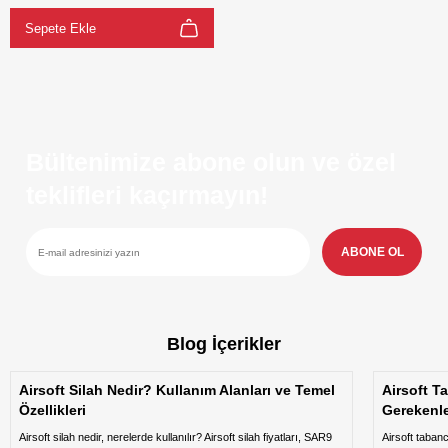
Sepete Ekle
Bültenimize abone olun ve özel
teklifleri kaçırmayın!
ABONE OL
Blog İçerikler
Airsoft Silah Nedir? Kullanım Alanları ve Temel
Airsoft T
Özellikleri
Gerekenl
Airsoft silah nedir, nerelerde kullanılır? Airsoft silah fiyatları, SAR9
Airsoft taban