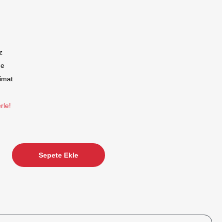
z
de
limat
rle!
Sepete Ekle