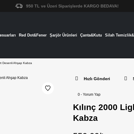
950 TL ve Üzeri Siparişlerde KARGO BEDAVA!
suarları
Red Dot&Fener
Şarjör Ürünleri
Çanta&Kutu
Silah Temizlik
rt Desenli Ahşap Kabza
Hızlı Gönderi
0 - Yorum Yap
Kılınç 2000 Li
Kabza