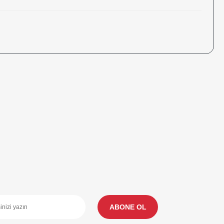
teyiz. Anlayışınız için teşekkür ederiz.
ABONE OL