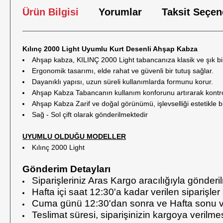
Ürün Bilgisi
Yorumlar
Taksit Seçen
Kılınç 2000 Light Uyumlu Kurt Desenli Ahşap Kabza
Ahşap kabza, KILINÇ 2000 Light tabancanıza klasik ve şık bi
Ergonomik tasarımı, elde rahat ve güvenli bir tutuş sağlar.
Dayanıklı yapısı, uzun süreli kullanımlarda formunu korur.
Ahşap Kabza Tabancanın kullanım konforunu artırarak kontro
Ahşap Kabza Zarif ve doğal görünümü, işlevselliği estetikle birl
Sağ - Sol çift olarak gönderilmektedir
UYUMLU OLDUĞU MODELLER
Kılınç 2000 Light
Gönderim Detayları
Siparişleriniz Aras Kargo aracılığıyla gönderi
Hafta içi saat 12:30'a kadar verilen siparişler
Cuma günü 12:30'dan sonra ve Hafta sonu veri
Teslimat süresi, siparişinizin kargoya verilm