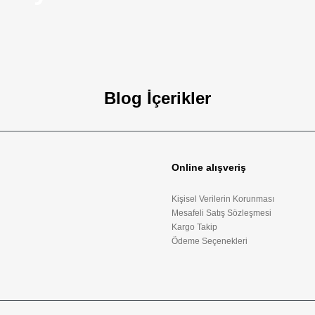
Blog İçerikler
Kılınç 2000 Light, P8L, AR24 Uyumlu Ahşap Kabza
zellikleri
550,00₺
Online alışveriş
Sepete Ekle
oft silah özellikleri ve taşıma kuralları bu rehberde.
Kişisel Verilerin Korunması
Mesafeli Satış Sözleşmesi
Kargo Takip
Ödeme Seçenekleri
06-01-2026
17:57:28
enler