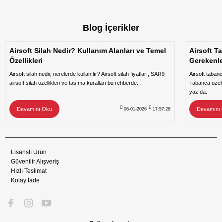
Blog İçerikler
Airsoft Silah Nedir? Kullanım Alanları ve Temel
Airsoft T
Özellikleri
Gerekenl
Airsoft silah nedir, nerelerde kullanılır? Airsoft silah fiyatları, SAR9
Airsoft taban
airsoft silah özellikleri ve taşıma kuralları bu rehberde.
Tabanca özeli
yazıda.
Devamını Oku
Devamını
06-01-2026
17:57:28
Lisanslı Ürün
Güvenilir Alışveriş
Hızlı Teslimat
Kolay İade