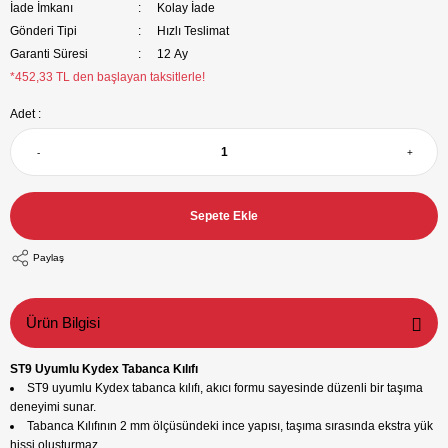
İade İmkanı
Kolay İade
Gönderi Tipi
Hızlı Teslimat
Garanti Süresi
12 Ay
*452,33 TL den başlayan taksitlerle!
Adet :
-
+
Sepete Ekle
Paylaş
Ürün Bilgisi
ST9 Uyumlu Kydex Tabanca Kılıfı
ST9 uyumlu Kydex tabanca kılıfı, akıcı formu sayesinde düzenli bir taşıma
deneyimi sunar.
Tabanca Kılıfının 2 mm ölçüsündeki ince yapısı, taşıma sırasında ekstra yük
hissi oluşturmaz.