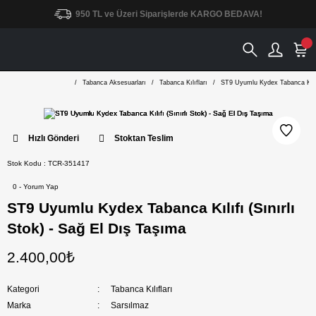
950 TL ve Üzeri Siparişlerde KARGO BEDAVA!
Tabanca Aksesuarları
Tabanca Kılıfları
ST9 Uyumlu Kydex Tabanca Kılıfı
Hızlı Gönderi
Stoktan Teslim
Stok Kodu : TCR-351417
0 - Yorum Yap
ST9 Uyumlu Kydex Tabanca Kılıfı (Sınırlı
Stok) - Sağ El Dış Taşıma
2.400,00₺
Kategori
Tabanca Kılıfları
Marka
Sarsılmaz