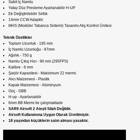
Sabit İç Namlu
Yatay Düz Presleme Ayarlanabilir H-UP
Ek Değiştirilebilir Sırtlık
14mm CCW Adaptör
MHS (Modüler Tabanca Sistemi) Tasarımı Atış Kontrol Ünitesi
Teknik Özellikler
Toplam Uzunluk - 195 mm
İç Namlu Uzunluğu - 97mm
Ağırlık - 750 g
Namlu Çıkış Hızı - 90 m/s (295FPS)
Kalibre - 6 mm
Şarjör Kapasitesi - Maksimum 22 mermi.
Alıcı Malzemesi - Plastik
Kapak Malzemesi - Alüminyum
Güç - GBB
H-up - Ayarlanabilir
6mm BB Mermi ile çalışmaktadır
SAR9 Airsoft 2 Ateşli Silah Değildir.
Airsoft Kullanımına Uygun Olarak Üretilmiştir.
18 yaşından küçüklerin satın alması yasaktır.