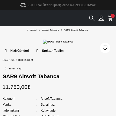
950 TL ve Üzeri Siparişlerde KARGO BEDAVA!
Airsoft
Airsoft Tabanca
SAR9 Airsoft Tabanca
Hızlı Gönderi
Stoktan Teslim
Stok Kodu : TCR-351389
5 - Yorum Yap
SAR9 Airsoft Tabanca
11.750,00₺
Kategori
Airsoft Tabanca
Marka
Sarsılmaz
İade İmkanı
Kolay İade