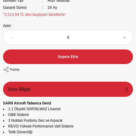
Gönderi Tipi
Hızlı Teslimat
Garanti Süresi
24 Ay
*2.214,54 TL den başlayan taksitlerle!
Adet :
-
+
Sepete Ekle
Paylaş
Ürün Bilgisi
SAR9
Airsoft Tabanca
Gen2
1:1 Ölçekli SARSILMAZ Lisanslı
GBB Sistemi
3 Noktalı Fosforlu Gez ve Arpacık
REVO Yüksek Performanslı Valf Sistemi
Tetik Güvenliği