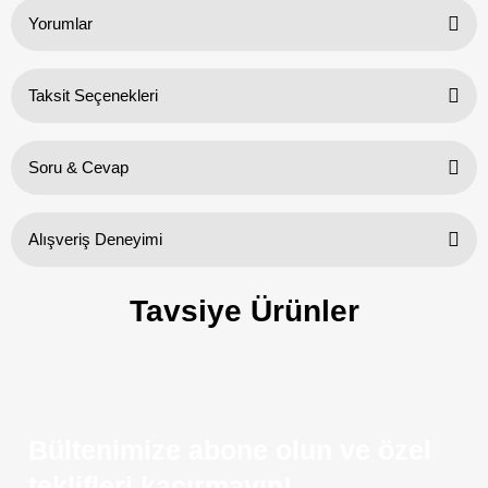
Yorumlar
Taksit Seçenekleri
Bu ürüne ilk yorumu siz yapın!
Soru & Cevap
Yorum Yaz
Sar9 meteye uyumlu mu
Alışveriş Deneyimi
v... i... | 17/05/2026
Hızlı geldi ve içerisinde hediyeleri de
Merhaba. Ürün açıklamasında da belirtildiği gibi SAR9 METE ile
Tavsiye Ürünler
vardı. Biz çok memnun kaldık.
uyumludur. Keyifli alışverişler dileriz :)
Bundan sonra da alışerişe devam
edeceğiz.
18/05/2026 tarihinde yanıtlandı.
S... K... | 23/07/2026
Soru Sor
Bültenimize abone olun ve özel
Sitenin mevcut hali mükemmel. Daha
fazla ürün yelpazesine ihtiyaç var.
teklifleri kaçırmayın!