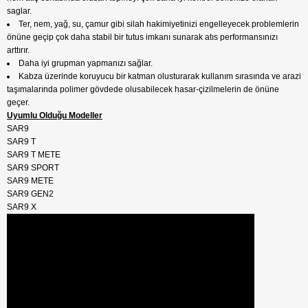
saglar.
Ter, nem, yağ, su, çamur gibi silah hakimiyetinizi engelleyecek problemlerin
önüne geçip çok daha stabil bir tutus imkanı sunarak atıs performansınızı
arttırır.
Daha iyi grupman yapmanızı sağlar.
Kabza üzerinde koruyucu bir katman olusturarak kullanım sırasında ve arazi
taşımalarında polimer gövdede olusabilecek hasar-çizilmelerin de önüne
geçer.
Uyumlu Olduğu Modeller
SAR9
SAR9 T
SAR9 T METE
SAR9 SPORT
SAR9 METE
SAR9 GEN2
SAR9 X