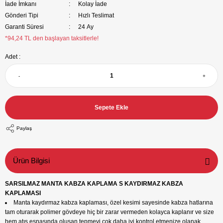
İade İmkanı
Kolay İade
Gönderi Tipi
Hızlı Teslimat
Garanti Süresi
24 Ay
*94,24 TL den başlayan taksitlerle!
Adet :
-
+
Sepete Ekle
Paylaş
Ürün Bilgisi
SARSILMAZ MANTA KABZA KAPLAMA S KAYDIRMAZ KABZA
KAPLAMASI
Manta kaydırmaz kabza kaplaması, özel kesimi sayesinde kabza hatlarına
tam oturarak polimer gövdeye hiç bir zarar vermeden kolayca kaplanır ve size
hem atış esnasında olusan tepmeyi çok daha iyi kontrol etmenize olanak