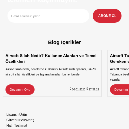
Özellikle kılıf konusunda. Ayrıca
yumuşatılmış irca yayı eklenirse
süper olur.
ABONE OL
Hakan Günal | 07/07/2026
Sorunsuz alışveriş için teşekkürler.bir
tavsiye olarakta taksit seçenekleri
Blog İçerikler
arttırılmalı
Airsoft Silah Nedir? Kullanım Alanları ve Temel
Airsoft T
M... K... | 13/06/2026
Özellikleri
Gerekenl
Airsoft silah nedir, nerelerde kullanılır? Airsoft silah fiyatları, SAR9
Airsoft taban
Site yeni güncellemeyle daha güzel
airsoft silah özellikleri ve taşıma kuralları bu rehberde.
Tabanca özeli
olmuş emeklerinize sağlık
yazıda.
H... K... | 11/06/2026
Devamını Oku
Devamını
06-01-2026
17:57:28
Güvenilir ve hızlı bir alışveriş oldu
SAR9, SAR9 METE ve SAR9 X Uyumlu Kydex Tabanca Kılıfı - Sağ El Dış
teşekkür ederim.
Lisanslı Ürün
Ö... S... | 03/06/2026
2.400,00₺
Güvenilir Alışveriş
Hızlı Teslimat