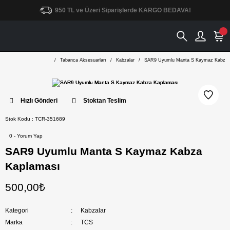
950 TL ve Üzeri Siparişlerde KARGO BEDAVA!
Tabanca Aksesuarları
Kabzalar
SAR9 Uyumlu Manta S Kaymaz Kabza 
Hızlı Gönderi
Stoktan Teslim
Stok Kodu : TCR-351689
0 - Yorum Yap
SAR9 Uyumlu Manta S Kaymaz Kabza
Kaplaması
500,00₺
Kategori
Kabzalar
Marka
TCS