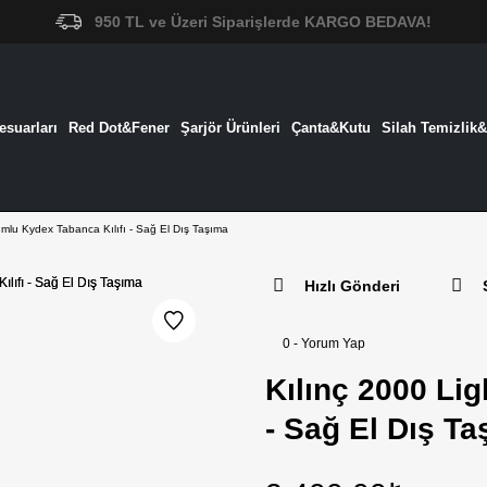
950 TL ve Üzeri Siparişlerde KARGO BEDAVA!
suarları
Red Dot&Fener
Şarjör Ürünleri
Çanta&Kutu
Silah Temizlik
umlu Kydex Tabanca Kılıfı - Sağ El Dış Taşıma
Hızlı Gönderi
0 - Yorum Yap
Kılınç 2000 Li
- Sağ El Dış T