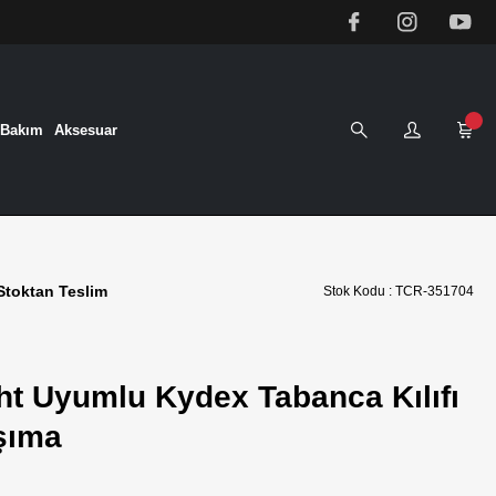
&Bakım
Aksesuar
Stoktan Teslim
Stok Kodu : TCR-351704
ght Uyumlu Kydex Tabanca Kılıfı
aşıma