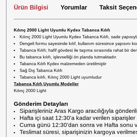
Ürün Bilgisi
Yorumlar
Taksit Seçen
Kılınç 2000 Light Uyumlu Kydex Tabanca Kılıfı
Kılınç 2000 Light Uyumlu Kydex Tabanca Kılıfı, sade yapısıyla
Dengeli formu sayesinde kılıf, kullanım süresince yapısını koru
Tabanca Kılıfı; hafif gövdesi ile taşıma sırasında rahat bir de
Bu tabanca kılıfı, işlevselliği ön planda tutmaktadır.
Tabanca Kılıfı Kydex malzemeden üretilmiştir
Sağ Dış Tabanca Kılıfı
Tabanca kılıfı, Kılınç 2000 Light uyumludur
Tabanca Kılıfı Uyumlu Modeller
Kılınç 2000 Light
Gönderim Detayları
Siparişleriniz Aras Kargo aracılığıyla gönderi
Hafta içi saat 12:30'a kadar verilen siparişler
Cuma günü 12:30'dan sonra ve Hafta sonu veri
Teslimat süresi, siparişinizin kargoya verilm