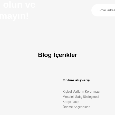
 olun ve
ırmayın!
nekleri arttırılmalı
Blog İçerikler
zellikleri
Online alışveriş
Kydex Tabanca Kılıfı - Sol El Dış Taşıma
oft silah özellikleri ve taşıma kuralları bu rehberde.
Kişisel Verilerin Korunması
Mesafeli Satış Sözleşmesi
Kargo Takip
Ödeme Seçenekleri
06-01-2026
17:57:28