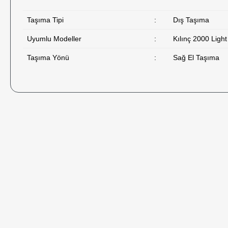
Taşıma Tipi
:
Dış Taşıma
Uyumlu Modeller
:
Kılınç 2000 Light
Taşıma Yönü
:
Sağ El Taşıma
4-5 kez bu siteden sipariş verdim. Her siparişim ertesi gün tesli
güzel paketlenmişti. Sarsılmaz markasının kalitesine uygun bir 
T... T... | 06/08/2026
Hızlı geldi ve içerisinde hediyeleri de vardı. Biz çok memnun ka
devam edeceğiz.
S... K... | 23/07/2026
Sitenin mevcut hali mükemmel. Daha fazla ürün yelpazesine ihtiya
konusunda. Ayrıca yumuşatılmış irca yayı eklenirse süper olur.