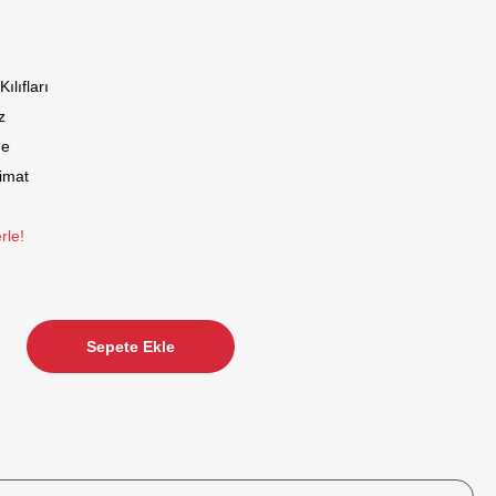
ılıfları
z
de
limat
rle!
Sepete Ekle