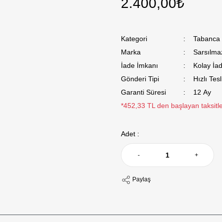
2.400,00₺
Kategori
Tabanca K
Marka
Sarsılma
İade İmkanı
Kolay İa
Gönderi Tipi
Hızlı Tes
Garanti Süresi
12 Ay
*452,33 TL den başlayan taksitle
Adet :
-
+
Paylaş