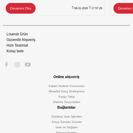
Devamını Oku
Devamını
06-01-2026
17:57:28
Lisanslı Ürün
Güvenilir Alışveriş
Hızlı Teslimat
Kolay İade
Online alışveriş
Kişisel Verilerin Korunması
Mesafeli Satış Sözleşmesi
Kargo Takip
Ödeme Seçenekleri
Bağlantılar
Üyeliksiz İade İşlemleri
Sıkça Sorulan Sorular
İade ve Değişim
Garanti Şartları