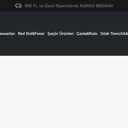
950 TL ve Üzeri Siparişlerde KARGO BEDAVA!
suarları
Red Dot&Fener
Şarjör Ürünleri
Çanta&Kutu
Silah Temizlik