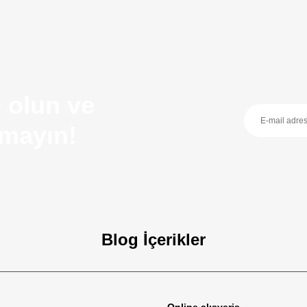
 olun ve
ırmayın!
Blog İçerikler
zellikleri