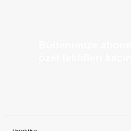
Bültenimize abone
özel teklifleri kaç
Airsoft Silah Nedir? Kullanım Alanları ve Temel Ö