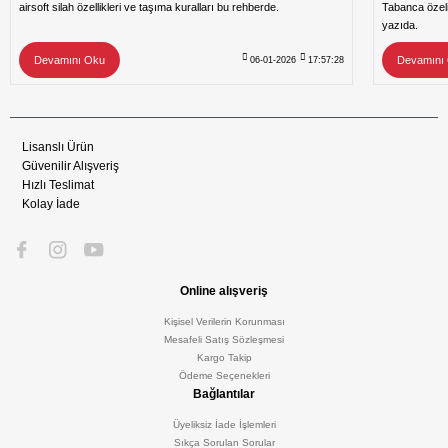
airsoft silah özellikleri ve taşıma kuralları bu rehberde.
Tabanca özeli
yazıda.
Devamını Oku
Devamını
06-01-2026
17:57:28
Lisanslı Ürün
Güvenilir Alışveriş
Hızlı Teslimat
Kolay İade
Online alışveriş
Kişisel Verilerin Korunması
Mesafeli Satış Sözleşmesi
Kargo Takip
Ödeme Seçenekleri
Bağlantılar
Üyeliksiz İade İşlemleri
Sıkça Sorulan Sorular