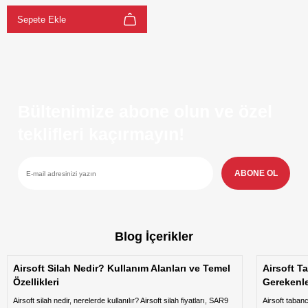
Sepete Ekle
Bültenimize abone olun ve özel
teklifleri kaçırmayın!
ABONE OL
Blog İçerikler
Airsoft Silah Nedir? Kullanım Alanları ve Temel
Airsoft T
Özellikleri
Gerekenl
Airsoft silah nedir, nerelerde kullanılır? Airsoft silah fiyatları, SAR9
Airsoft taban