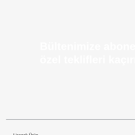
Bültenimize abone
özel teklifleri kaç
Airsoft Silah Nedir? Kullanım Alanları ve Temel Ö