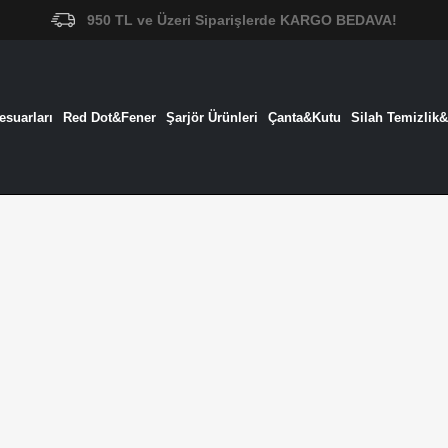
950 TL ve Üzeri Siparişlerde KARGO BEDAVA!
suarları
Red Dot&Fener
Şarjör Ürünleri
Çanta&Kutu
Silah Temizlik