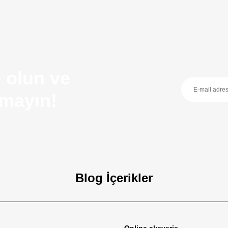
 olun ve
ırmayın!
Blog İçerikler
zellikleri