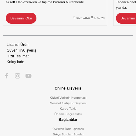
airsoft silah özellikleri ve taşıma kuralları bu rehberde.
Tabanca özeli
yazıda.
Devamını Oku
Devamını
06-01-2026
17:57:28
Lisanslı Ürün
Güvenilir Alışveriş
Hızlı Teslimat
Kolay İade
Online alışveriş
Kişisel Verilerin Korunması
Mesafeli Satış Sözleşmesi
Kargo Takip
Ödeme Seçenekleri
Bağlantılar
Üyeliksiz İade İşlemleri
Sıkça Sorulan Sorular