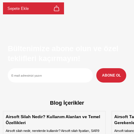
Sepete Ekle
Bültenimize abone olun ve özel
teklifleri kaçırmayın!
ABONE OL
Blog İçerikler
Airsoft Silah Nedir? Kullanım Alanları ve Temel
Airsoft T
Özellikleri
Gerekenl
Airsoft silah nedir, nerelerde kullanılır? Airsoft silah fiyatları, SAR9
Airsoft taban