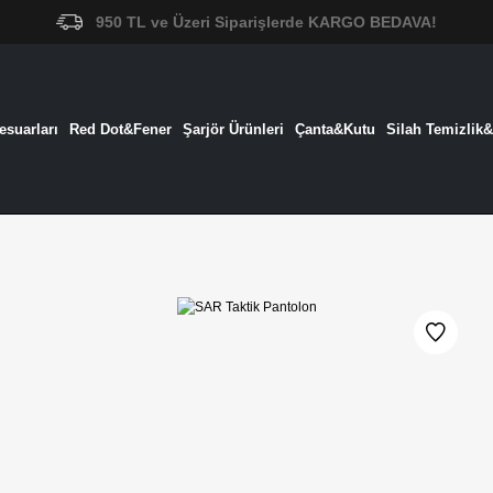
950 TL ve Üzeri Siparişlerde KARGO BEDAVA!
suarları
Red Dot&Fener
Şarjör Ürünleri
Çanta&Kutu
Silah Temizlik