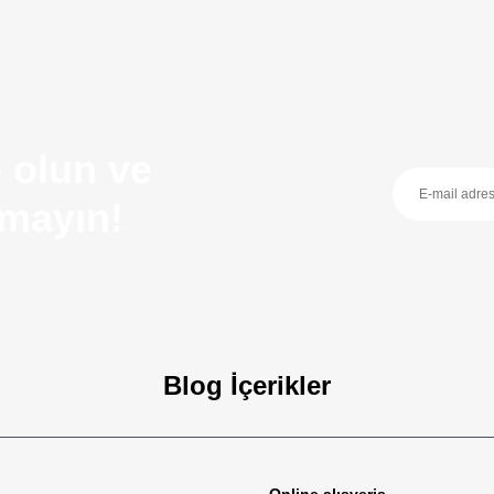
 olun ve
ırmayın!
Blog İçerikler
zellikleri