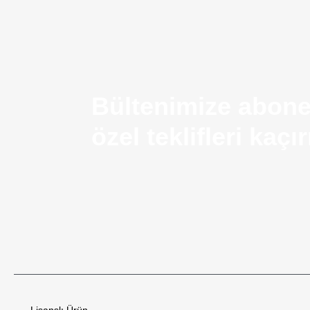
Bültenimize abone
özel teklifleri kaç
Airsoft Silah Nedir? Kullanım Alanları ve Temel Ö