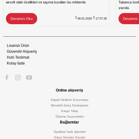
airsoft silah özellikleri ve taşıma kuralları bu rehberde.
Tabanca özeli
yazıda.
Devamını Oku
Devamını
06-01-2026
17:57:28
Lisanslı Ürün
Güvenilir Alışveriş
Hızlı Teslimat
Kolay İade
Online alışveriş
Kişisel Verilerin Korunması
Mesafeli Satış Sözleşmesi
Kargo Takip
Ödeme Seçenekleri
Bağlantılar
Üyeliksiz İade İşlemleri
Sıkça Sorulan Sorular