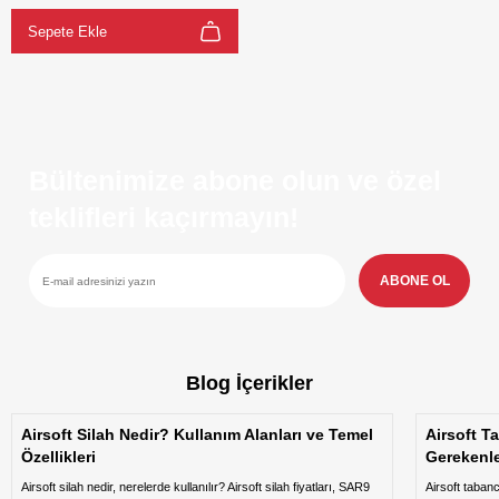
Sepete Ekle
Bültenimize abone olun ve özel
teklifleri kaçırmayın!
ABONE OL
Blog İçerikler
Airsoft Silah Nedir? Kullanım Alanları ve Temel
Airsoft T
Özellikleri
Gerekenl
Airsoft silah nedir, nerelerde kullanılır? Airsoft silah fiyatları, SAR9
Airsoft taban