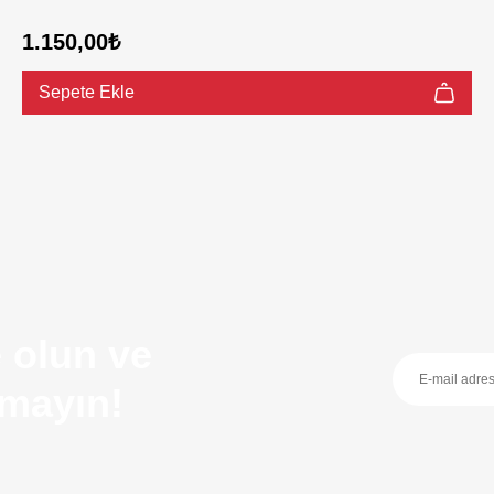
1.150,00₺
Sepete Ekle
 olun ve
ırmayın!