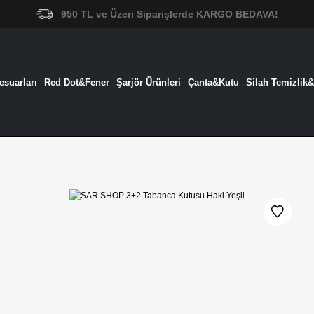
950 TL ve Üzeri Siparişlerde KARGO BEDAVA!
suarları
Red Dot&Fener
Şarjör Ürünleri
Çanta&Kutu
Silah Temizlik