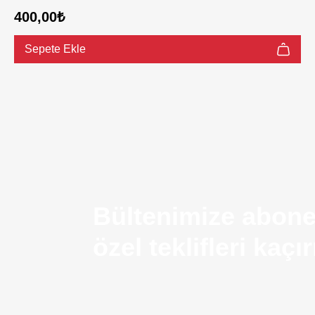
400,00₺
Sepete Ekle
Bültenimize abone
özel teklifleri kaç