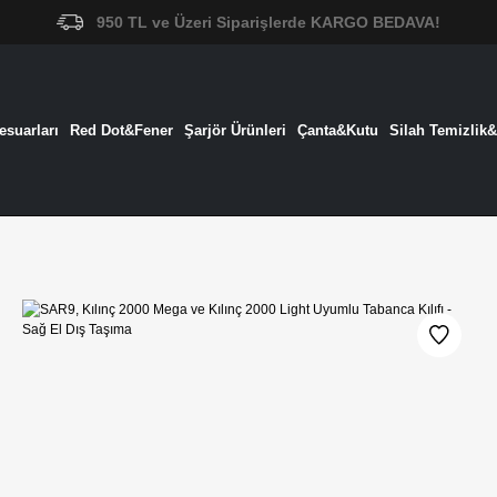
950 TL ve Üzeri Siparişlerde KARGO BEDAVA!
suarları
Red Dot&Fener
Şarjör Ürünleri
Çanta&Kutu
Silah Temizlik