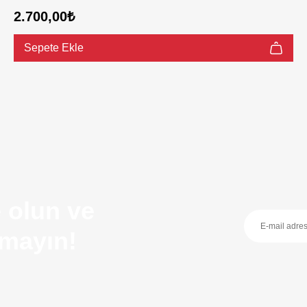
2.700,00₺
Sepete Ekle
 olun ve
ırmayın!