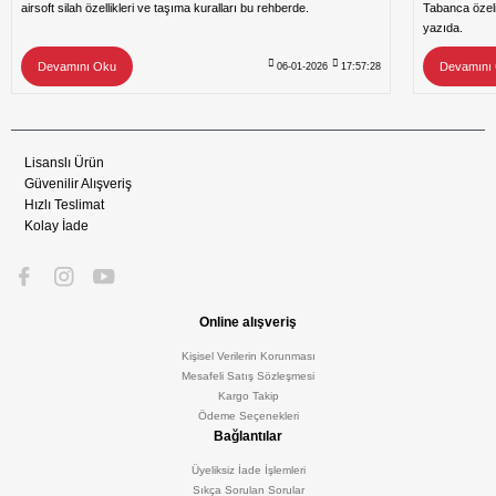
airsoft silah özellikleri ve taşıma kuralları bu rehberde.
Tabanca özeli
yazıda.
Devamını Oku
Devamını
06-01-2026
17:57:28
Lisanslı Ürün
Güvenilir Alışveriş
Hızlı Teslimat
Kolay İade
Online alışveriş
Kişisel Verilerin Korunması
Mesafeli Satış Sözleşmesi
Kargo Takip
Ödeme Seçenekleri
Bağlantılar
Üyeliksiz İade İşlemleri
Sıkça Sorulan Sorular