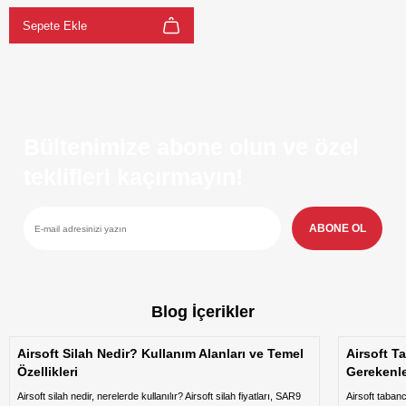
Sepete Ekle
Bültenimize abone olun ve özel
teklifleri kaçırmayın!
ABONE OL
Blog İçerikler
Airsoft Silah Nedir? Kullanım Alanları ve Temel
Airsoft T
Özellikleri
Gerekenl
Airsoft silah nedir, nerelerde kullanılır? Airsoft silah fiyatları, SAR9
Airsoft taban