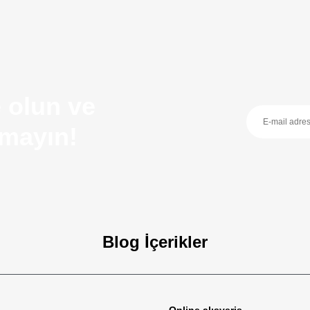
 olun ve
ırmayın!
Blog İçerikler
zellikleri