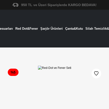
950 TL ve Üzeri Siparişlerde KARGO BEDAVA!
suarları
Red Dot&Fener
Şarjör Ürünleri
Çanta&Kutu
Silah Temizlik
%5