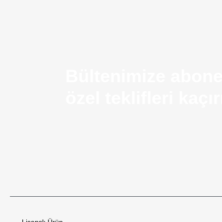
Bültenimize abone
özel teklifleri kaç
Airsoft Silah Nedir? Kullanım Alanları ve Temel Ö