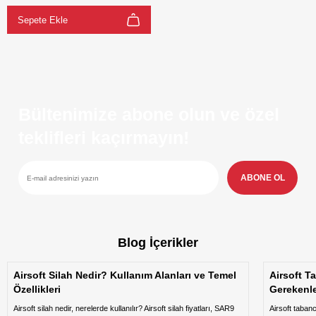
Sepete Ekle
Bültenimize abone olun ve özel
teklifleri kaçırmayın!
ABONE OL
Blog İçerikler
Airsoft Silah Nedir? Kullanım Alanları ve Temel
Airsoft T
Özellikleri
Gerekenl
Airsoft silah nedir, nerelerde kullanılır? Airsoft silah fiyatları, SAR9
Airsoft taban