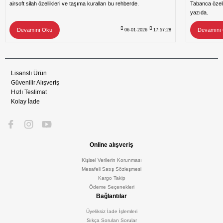
airsoft silah özellikleri ve taşıma kuralları bu rehberde.
Tabanca özeli
yazıda.
Devamını Oku
Devamını
06-01-2026
17:57:28
Lisanslı Ürün
Güvenilir Alışveriş
Hızlı Teslimat
Kolay İade
Online alışveriş
Kişisel Verilerin Korunması
Mesafeli Satış Sözleşmesi
Kargo Takip
Ödeme Seçenekleri
Bağlantılar
Üyeliksiz İade İşlemleri
Sıkça Sorulan Sorular