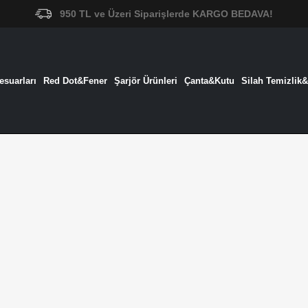
950 TL ve Üzeri Siparişlerde KARGO BEDAVA!
suarları
Red Dot&Fener
Şarjör Ürünleri
Çanta&Kutu
Silah Temizlik