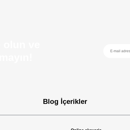
 olun ve
ırmayın!
Blog İçerikler
zellikleri