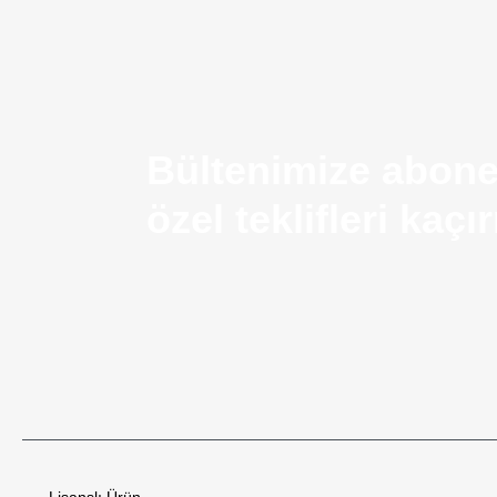
Bültenimize abone
özel teklifleri kaç
Airsoft Silah Nedir? Kullanım Alanları ve Temel Ö