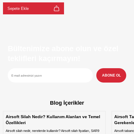
Sepete Ekle
Bültenimize abone olun ve özel
teklifleri kaçırmayın!
ABONE OL
Blog İçerikler
Airsoft Silah Nedir? Kullanım Alanları ve Temel
Airsoft T
Özellikleri
Gerekenl
Airsoft silah nedir, nerelerde kullanılır? Airsoft silah fiyatları, SAR9
Airsoft taban