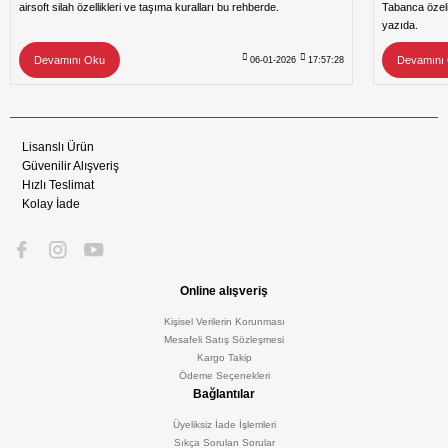
airsoft silah özellikleri ve taşıma kuralları bu rehberde.
Tabanca özeli
yazıda.
Devamını Oku
Devamını
06-01-2026
17:57:28
Lisanslı Ürün
Güvenilir Alışveriş
Hızlı Teslimat
Kolay İade
Online alışveriş
Kişisel Verilerin Korunması
Mesafeli Satış Sözleşmesi
Kargo Takip
Ödeme Seçenekleri
Bağlantılar
Üyeliksiz İade İşlemleri
Sıkça Sorulan Sorular