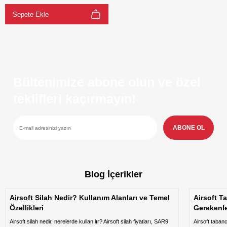
Sepete Ekle
Bültenimize abone olun ve özel
teklifleri kaçırmayın!
ABONE OL
Blog İçerikler
Airsoft Silah Nedir? Kullanım Alanları ve Temel
Airsoft T
Özellikleri
Gerekenl
Airsoft silah nedir, nerelerde kullanılır? Airsoft silah fiyatları, SAR9
Airsoft taban