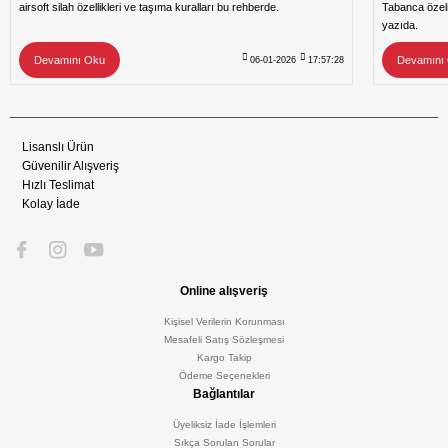
airsoft silah özellikleri ve taşıma kuralları bu rehberde.
Tabanca özeli
yazıda.
Devamını Oku
Devamını
06-01-2026
17:57:28
Lisanslı Ürün
Güvenilir Alışveriş
Hızlı Teslimat
Kolay İade
Online alışveriş
Kişisel Verilerin Korunması
Mesafeli Satış Sözleşmesi
Kargo Takip
Ödeme Seçenekleri
Bağlantılar
Üyeliksiz İade İşlemleri
Sıkça Sorulan Sorular