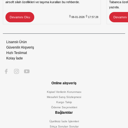
airsoft silah özellikleri ve taşıma kuralları bu rehberde.
Tabanca özeli
yazıda.
Devamını Oku
Devamını
06-01-2026
17:57:28
Lisanslı Ürün
Güvenilir Alışveriş
Hızlı Teslimat
Kolay İade
Online alışveriş
Kişisel Verilerin Korunması
Mesafeli Satış Sözleşmesi
Kargo Takip
Ödeme Seçenekleri
Bağlantılar
Üyeliksiz İade İşlemleri
Sıkça Sorulan Sorular