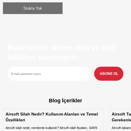
Stokta Yok
Bültenimize abone olun ve özel
teklifleri kaçırmayın!
ABONE OL
Blog İçerikler
Airsoft Silah Nedir? Kullanım Alanları ve Temel
Airsoft T
Özellikleri
Gerekenl
Airsoft silah nedir, nerelerde kullanılır? Airsoft silah fiyatları, SAR9
Airsoft taban