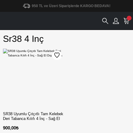
950 TL ve Üzeri Siparişlerde KARGO BEDAVA!
Sr38 4 Inç
SR38 Uyumlu Çıtçıtlı Tam Kelebek
Deri Tabanca Kılıfı 4 İnç - Sağ El
Dış Taşıma
900,00₺