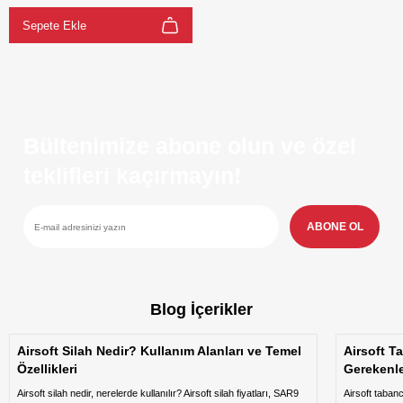
Sepete Ekle
Bültenimize abone olun ve özel
teklifleri kaçırmayın!
ABONE OL
Blog İçerikler
Airsoft Silah Nedir? Kullanım Alanları ve Temel
Airsoft T
Özellikleri
Gerekenl
Airsoft silah nedir, nerelerde kullanılır? Airsoft silah fiyatları, SAR9
Airsoft taban