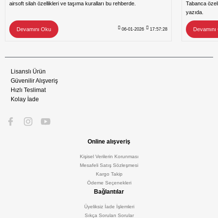
airsoft silah özellikleri ve taşıma kuralları bu rehberde.
Tabanca özeli
yazıda.
Devamını Oku
Devamını
06-01-2026
17:57:28
Lisanslı Ürün
Güvenilir Alışveriş
Hızlı Teslimat
Kolay İade
Online alışveriş
Kişisel Verilerin Korunması
Mesafeli Satış Sözleşmesi
Kargo Takip
Ödeme Seçenekleri
Bağlantılar
Üyeliksiz İade İşlemleri
Sıkça Sorulan Sorular