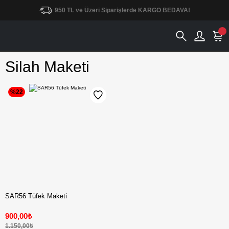
950 TL ve Üzeri Siparişlerde KARGO BEDAVA!
Silah Maketi
%22
SAR56 Tüfek Maketi
900,00₺
1.150,00₺