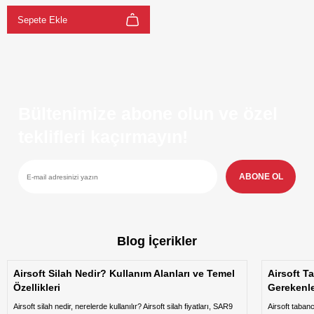
Sepete Ekle
Bültenimize abone olun ve özel
teklifleri kaçırmayın!
ABONE OL
Blog İçerikler
Airsoft Silah Nedir? Kullanım Alanları ve Temel
Airsoft T
Özellikleri
Gerekenl
Airsoft silah nedir, nerelerde kullanılır? Airsoft silah fiyatları, SAR9
Airsoft taban