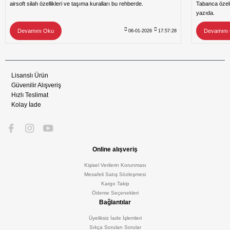
airsoft silah özellikleri ve taşıma kuralları bu rehberde.
Tabanca özeli
yazıda.
Devamını Oku
Devamını
06-01-2026
17:57:28
Lisanslı Ürün
Güvenilir Alışveriş
Hızlı Teslimat
Kolay İade
Online alışveriş
Kişisel Verilerin Korunması
Mesafeli Satış Sözleşmesi
Kargo Takip
Ödeme Seçenekleri
Bağlantılar
Üyeliksiz İade İşlemleri
Sıkça Sorulan Sorular