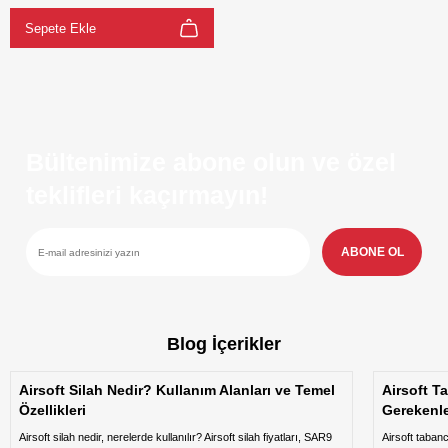
Sepete Ekle
Bültenimize abone olun ve özel
teklifleri kaçırmayın!
ABONE OL
Blog İçerikler
Airsoft Silah Nedir? Kullanım Alanları ve Temel
Airsoft T
Özellikleri
Gerekenl
Airsoft silah nedir, nerelerde kullanılır? Airsoft silah fiyatları, SAR9
Airsoft taban