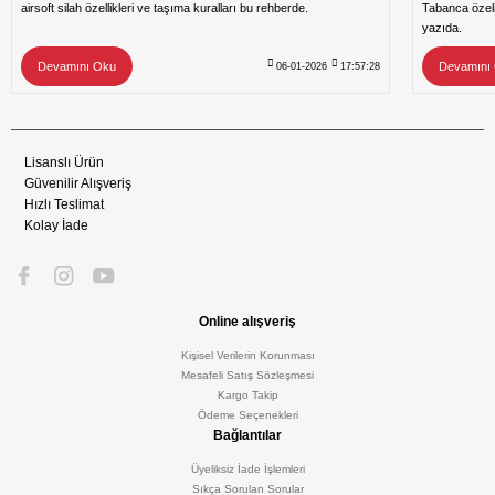
airsoft silah özellikleri ve taşıma kuralları bu rehberde.
Tabanca özeli
yazıda.
Devamını Oku
Devamını
06-01-2026
17:57:28
Lisanslı Ürün
Güvenilir Alışveriş
Hızlı Teslimat
Kolay İade
Online alışveriş
Kişisel Verilerin Korunması
Mesafeli Satış Sözleşmesi
Kargo Takip
Ödeme Seçenekleri
Bağlantılar
Üyeliksiz İade İşlemleri
Sıkça Sorulan Sorular