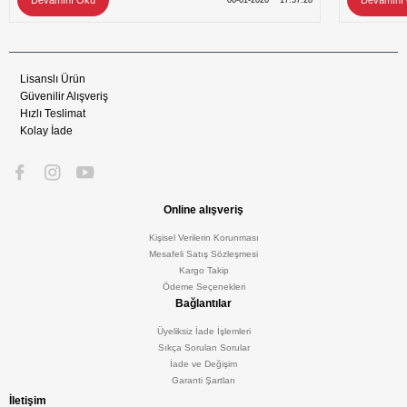
Devamını Oku
Devamını
06-01-2026
17:57:28
Lisanslı Ürün
Güvenilir Alışveriş
Hızlı Teslimat
Kolay İade
Online alışveriş
Kişisel Verilerin Korunması
Mesafeli Satış Sözleşmesi
Kargo Takip
Ödeme Seçenekleri
Bağlantılar
Üyeliksiz İade İşlemleri
Sıkça Sorulan Sorular
İade ve Değişim
Garanti Şartları
İletişim