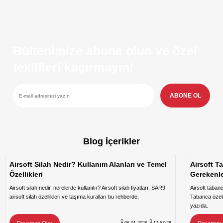
Bültenimize abone olun ve özel
teklifleri kaçırmayın!
ABONE OL
Blog İçerikler
Airsoft Silah Nedir? Kullanım Alanları ve Temel
Airsoft T
Özellikleri
Gerekenl
Airsoft silah nedir, nerelerde kullanılır? Airsoft silah fiyatları, SAR9
Airsoft taban
airsoft silah özellikleri ve taşıma kuralları bu rehberde.
Tabanca özeli
yazıda.