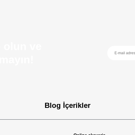
 olun ve
ırmayın!
Blog İçerikler
zellikleri