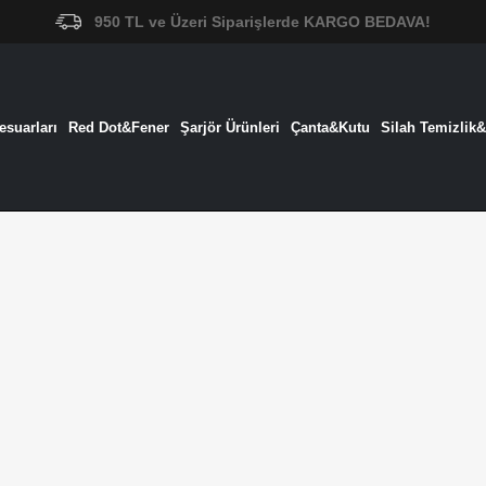
950 TL ve Üzeri Siparişlerde KARGO BEDAVA!
suarları
Red Dot&Fener
Şarjör Ürünleri
Çanta&Kutu
Silah Temizlik