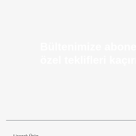
Bültenimize abone
özel teklifleri kaç
Airsoft Silah Nedir? Kullanım Alanları ve Temel Ö