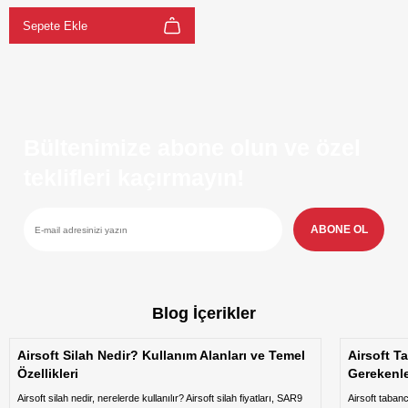
Sepete Ekle
Bültenimize abone olun ve özel
teklifleri kaçırmayın!
ABONE OL
Blog İçerikler
Airsoft Silah Nedir? Kullanım Alanları ve Temel
Airsoft T
Özellikleri
Gerekenl
Airsoft silah nedir, nerelerde kullanılır? Airsoft silah fiyatları, SAR9
Airsoft taban