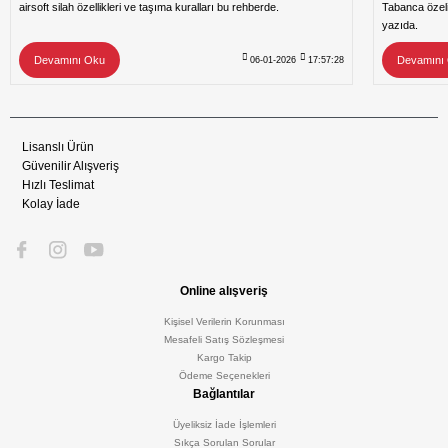
airsoft silah özellikleri ve taşıma kuralları bu rehberde.
Tabanca özeli
yazıda.
Devamını Oku
Devamını
06-01-2026
17:57:28
Lisanslı Ürün
Güvenilir Alışveriş
Hızlı Teslimat
Kolay İade
Online alışveriş
Kişisel Verilerin Korunması
Mesafeli Satış Sözleşmesi
Kargo Takip
Ödeme Seçenekleri
Bağlantılar
Üyeliksiz İade İşlemleri
Sıkça Sorulan Sorular