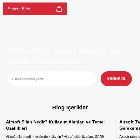
Sepete Ekle
Bültenimize abone olun ve özel
teklifleri kaçırmayın!
ABONE OL
Blog İçerikler
Airsoft Silah Nedir? Kullanım Alanları ve Temel
Airsoft T
Özellikleri
Gerekenl
Airsoft silah nedir, nerelerde kullanılır? Airsoft silah fiyatları, SAR9
Airsoft taban