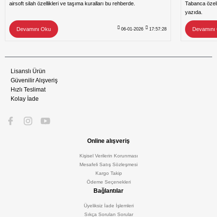
airsoft silah özellikleri ve taşıma kuralları bu rehberde.
Tabanca özeli
yazıda.
Devamını Oku
Devamını
06-01-2026
17:57:28
Lisanslı Ürün
Güvenilir Alışveriş
Hızlı Teslimat
Kolay İade
Online alışveriş
Kişisel Verilerin Korunması
Mesafeli Satış Sözleşmesi
Kargo Takip
Ödeme Seçenekleri
Bağlantılar
Üyeliksiz İade İşlemleri
Sıkça Sorulan Sorular