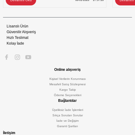
Devamını Oku
Devamını
06-01-2026
17:57:28
Lisanslı Ürün
Güvenilir Alışveriş
Hızlı Teslimat
Kolay İade
Online alışveriş
Kişisel Verilerin Korunması
Mesafeli Satış Sözleşmesi
Kargo Takip
Ödeme Seçenekleri
Bağlantılar
Üyeliksiz İade İşlemleri
Sıkça Sorulan Sorular
İade ve Değişim
Garanti Şartları
İletişim