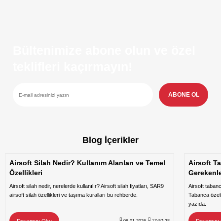
Bültenimize abone olun ve özel
teklifleri kaçırmayın!
ABONE OL
Blog İçerikler
Airsoft Silah Nedir? Kullanım Alanları ve Temel
Airsoft T
Özellikleri
Gerekenl
Airsoft silah nedir, nerelerde kullanılır? Airsoft silah fiyatları, SAR9
Airsoft taban
airsoft silah özellikleri ve taşıma kuralları bu rehberde.
Tabanca özeli
yazıda.