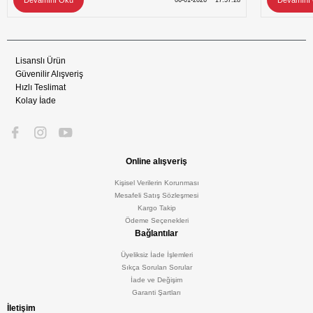
Devamını Oku
Devamını
06-01-2026
17:57:28
Lisanslı Ürün
Güvenilir Alışveriş
Hızlı Teslimat
Kolay İade
Online alışveriş
Kişisel Verilerin Korunması
Mesafeli Satış Sözleşmesi
Kargo Takip
Ödeme Seçenekleri
Bağlantılar
Üyeliksiz İade İşlemleri
Sıkça Sorulan Sorular
İade ve Değişim
Garanti Şartları
İletişim