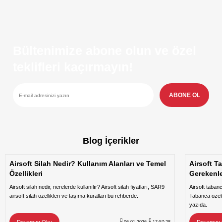
Bültenimize abone olun ve özel
teklifleri kaçırmayın!
ABONE OL
Blog İçerikler
Airsoft Silah Nedir? Kullanım Alanları ve Temel
Airsoft T
Özellikleri
Gerekenl
Airsoft silah nedir, nerelerde kullanılır? Airsoft silah fiyatları, SAR9
Airsoft taban
airsoft silah özellikleri ve taşıma kuralları bu rehberde.
Tabanca özeli
yazıda.