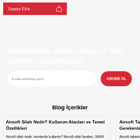
Sepete Ekle
Bültenimize abone olun ve özel
teklifleri kaçırmayın!
ABONE OL
Blog İçerikler
Airsoft Silah Nedir? Kullanım Alanları ve Temel
Airsoft T
Özellikleri
Gerekenl
Airsoft silah nedir, nerelerde kullanılır? Airsoft silah fiyatları, SAR9
Airsoft taban