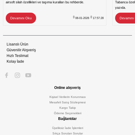
airsoft silah özellikleri ve taşıma kuralları bu rehberde.
Tabanca özeli
yazıda.
Devamını Oku
Devamını
06-01-2026
17:57:28
Lisanslı Ürün
Güvenilir Alışveriş
Hızlı Teslimat
Kolay İade
Online alışveriş
Kişisel Verilerin Korunması
Mesafeli Satış Sözleşmesi
Kargo Takip
Ödeme Seçenekleri
Bağlantılar
Üyeliksiz İade İşlemleri
Sıkça Sorulan Sorular