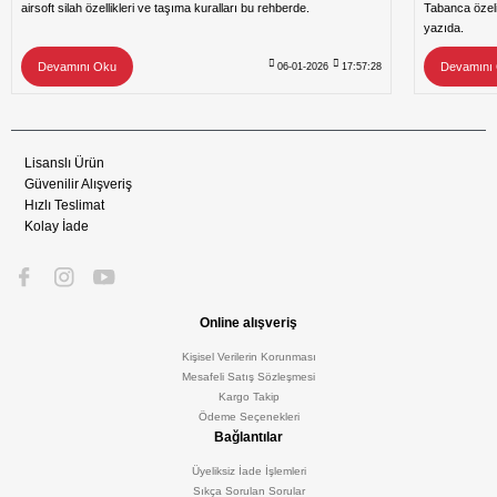
airsoft silah özellikleri ve taşıma kuralları bu rehberde.
Tabanca özeli
yazıda.
Devamını Oku
Devamını
06-01-2026
17:57:28
Lisanslı Ürün
Güvenilir Alışveriş
Hızlı Teslimat
Kolay İade
Online alışveriş
Kişisel Verilerin Korunması
Mesafeli Satış Sözleşmesi
Kargo Takip
Ödeme Seçenekleri
Bağlantılar
Üyeliksiz İade İşlemleri
Sıkça Sorulan Sorular