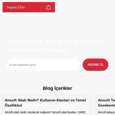
Sepete Ekle
Bültenimize abone olun ve özel
teklifleri kaçırmayın!
ABONE OL
Blog İçerikler
Airsoft Silah Nedir? Kullanım Alanları ve Temel
Airsoft T
Özellikleri
Gerekenl
Airsoft silah nedir, nerelerde kullanılır? Airsoft silah fiyatları, SAR9
Airsoft taban