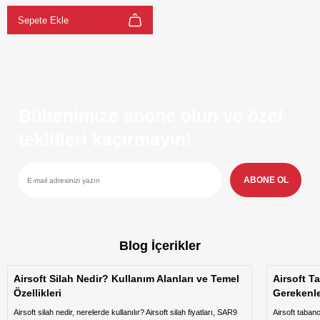
Sepete Ekle
Bültenimize abone olun ve özel
teklifleri kaçırmayın!
ABONE OL
Blog İçerikler
Airsoft Silah Nedir? Kullanım Alanları ve Temel
Airsoft T
Özellikleri
Gerekenl
Airsoft silah nedir, nerelerde kullanılır? Airsoft silah fiyatları, SAR9
Airsoft taban