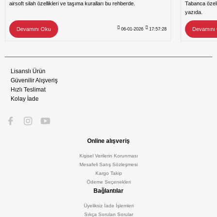
airsoft silah özellikleri ve taşıma kuralları bu rehberde.
Tabanca özeli
yazıda.
Devamını Oku
Devamını
06-01-2026
17:57:28
Lisanslı Ürün
Güvenilir Alışveriş
Hızlı Teslimat
Kolay İade
Online alışveriş
Kişisel Verilerin Korunması
Mesafeli Satış Sözleşmesi
Kargo Takip
Ödeme Seçenekleri
Bağlantılar
Üyeliksiz İade İşlemleri
Sıkça Sorulan Sorular