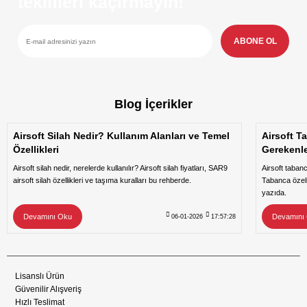
teklifleri kaçırmayın!
ABONE OL
Blog İçerikler
Airsoft Silah Nedir? Kullanım Alanları ve Temel
Airsoft T
Özellikleri
Gerekenl
Airsoft silah nedir, nerelerde kullanılır? Airsoft silah fiyatları, SAR9
Airsoft taban
airsoft silah özellikleri ve taşıma kuralları bu rehberde.
Tabanca özeli
yazıda.
Devamını Oku
Devamını
06-01-2026
17:57:28
Lisanslı Ürün
Güvenilir Alışveriş
Hızlı Teslimat