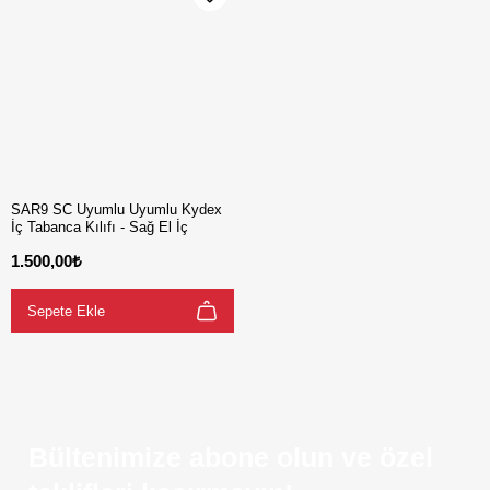
SAR9 SC Uyumlu Uyumlu Kydex
İç Tabanca Kılıfı - Sağ El İç
Taşıma
1.500,00₺
Sepete Ekle
Bültenimize abone olun ve özel