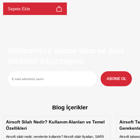
Sepete Ekle
Bültenimize abone olun ve özel
teklifleri kaçırmayın!
ABONE OL
Blog İçerikler
Airsoft Silah Nedir? Kullanım Alanları ve Temel
Airsoft T
Özellikleri
Gerekenl
Airsoft silah nedir, nerelerde kullanılır? Airsoft silah fiyatları, SAR9
Airsoft taban