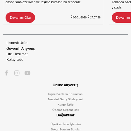
airsoft silah özellikleri ve taşıma kuralları bu rehberde.
Tabanca özeli
yazıda.
Devamını Oku
Devamını
06-01-2026
17:57:28
Lisanslı Ürün
Güvenilir Alışveriş
Hızlı Teslimat
Kolay İade
Online alışveriş
Kişisel Verilerin Korunması
Mesafeli Satış Sözleşmesi
Kargo Takip
Ödeme Seçenekleri
Bağlantılar
Üyeliksiz İade İşlemleri
Sıkça Sorulan Sorular