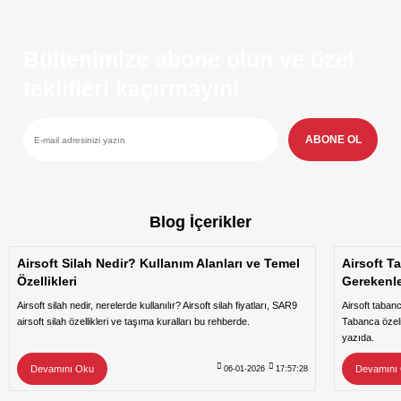
Bültenimize abone olun ve özel
teklifleri kaçırmayın!
ABONE OL
Blog İçerikler
Airsoft Silah Nedir? Kullanım Alanları ve Temel
Airsoft T
Özellikleri
Gerekenl
Airsoft silah nedir, nerelerde kullanılır? Airsoft silah fiyatları, SAR9
Airsoft taban
airsoft silah özellikleri ve taşıma kuralları bu rehberde.
Tabanca özeli
yazıda.
Devamını Oku
Devamını
06-01-2026
17:57:28