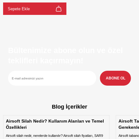
Sepete Ekle
Bültenimize abone olun ve özel
teklifleri kaçırmayın!
ABONE OL
Blog İçerikler
Airsoft Silah Nedir? Kullanım Alanları ve Temel
Airsoft T
Özellikleri
Gerekenl
Airsoft silah nedir, nerelerde kullanılır? Airsoft silah fiyatları, SAR9
Airsoft taban