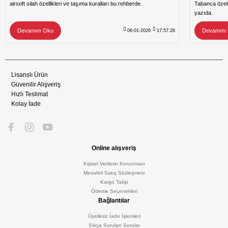
airsoft silah özellikleri ve taşıma kuralları bu rehberde.
Tabanca özeli
yazıda.
Devamını Oku
Devamını
06-01-2026
17:57:28
Lisanslı Ürün
Güvenilir Alışveriş
Hızlı Teslimat
Kolay İade
Online alışveriş
Kişisel Verilerin Korunması
Mesafeli Satış Sözleşmesi
Kargo Takip
Ödeme Seçenekleri
Bağlantılar
Üyeliksiz İade İşlemleri
Sıkça Sorulan Sorular