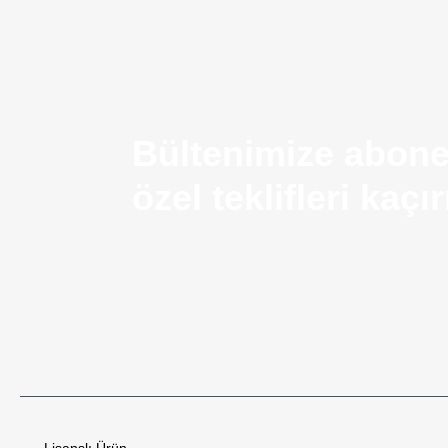
Bültenimize abone
özel teklifleri kaç
Airsoft Silah Nedir? Kullanım Alanları ve Temel Ö