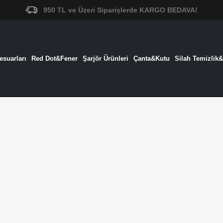
950 TL ve Üzeri Siparişlerde KARGO BEDAVA!
suarları
Red Dot&Fener
Şarjör Ürünleri
Çanta&Kutu
Silah Temizlik