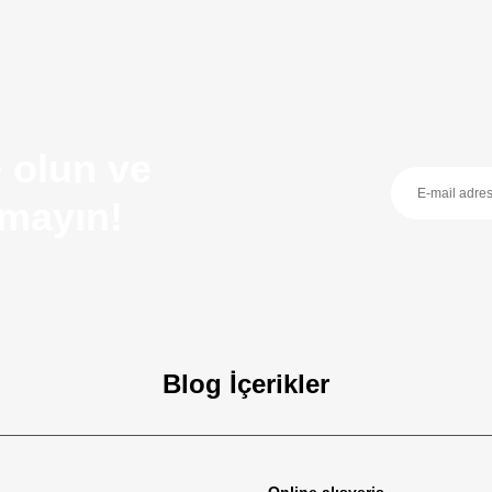
 olun ve
ırmayın!
Blog İçerikler
zellikleri