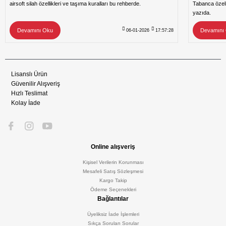
airsoft silah özellikleri ve taşıma kuralları bu rehberde.
Tabanca özeli
yazıda.
Devamını Oku
Devamını
06-01-2026
17:57:28
Lisanslı Ürün
Güvenilir Alışveriş
Hızlı Teslimat
Kolay İade
Online alışveriş
Kişisel Verilerin Korunması
Mesafeli Satış Sözleşmesi
Kargo Takip
Ödeme Seçenekleri
Bağlantılar
Üyeliksiz İade İşlemleri
Sıkça Sorulan Sorular