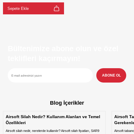
Sepete Ekle
Bültenimize abone olun ve özel
teklifleri kaçırmayın!
ABONE OL
Blog İçerikler
Airsoft Silah Nedir? Kullanım Alanları ve Temel
Airsoft T
Özellikleri
Gerekenl
Airsoft silah nedir, nerelerde kullanılır? Airsoft silah fiyatları, SAR9
Airsoft taban