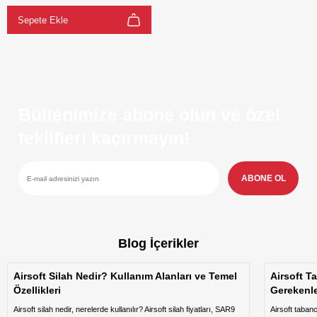
Sepete Ekle
Bültenimize abone olun ve özel
teklifleri kaçırmayın!
ABONE OL
Blog İçerikler
Airsoft Silah Nedir? Kullanım Alanları ve Temel
Airsoft T
Özellikleri
Gerekenl
Airsoft silah nedir, nerelerde kullanılır? Airsoft silah fiyatları, SAR9
Airsoft taban