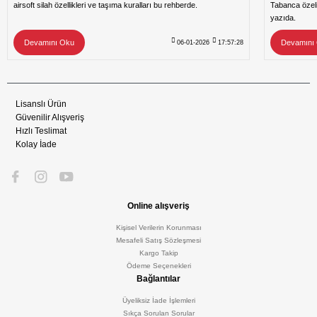
airsoft silah özellikleri ve taşıma kuralları bu rehberde.
Tabanca özeli
yazıda.
Devamını Oku
Devamını
06-01-2026
17:57:28
Lisanslı Ürün
Güvenilir Alışveriş
Hızlı Teslimat
Kolay İade
Online alışveriş
Kişisel Verilerin Korunması
Mesafeli Satış Sözleşmesi
Kargo Takip
Ödeme Seçenekleri
Bağlantılar
Üyeliksiz İade İşlemleri
Sıkça Sorulan Sorular