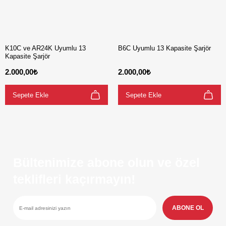
K10C ve AR24K Uyumlu 13
B6C Uyumlu 13 Kapasite Şarjör
Kapasite Şarjör
2.000,00₺
2.000,00₺
Sepete Ekle
Sepete Ekle
Bültenimize abone olun ve özel
teklifleri kaçırmayın!
ABONE OL