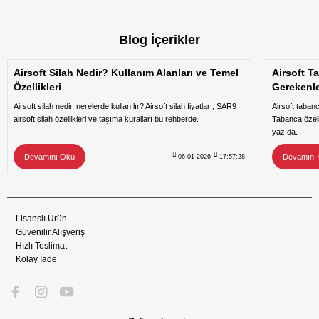
Blog İçerikler
Airsoft Silah Nedir? Kullanım Alanları ve Temel
Airsoft T
Özellikleri
Gerekenl
Airsoft silah nedir, nerelerde kullanılır? Airsoft silah fiyatları, SAR9
Airsoft taban
airsoft silah özellikleri ve taşıma kuralları bu rehberde.
Tabanca özeli
yazıda.
Devamını Oku
Devamını
06-01-2026
17:57:28
Lisanslı Ürün
Güvenilir Alışveriş
Hızlı Teslimat
Kolay İade