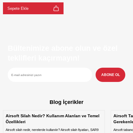
Sepete Ekle
Bültenimize abone olun ve özel
teklifleri kaçırmayın!
ABONE OL
Blog İçerikler
Airsoft Silah Nedir? Kullanım Alanları ve Temel
Airsoft T
Özellikleri
Gerekenl
Airsoft silah nedir, nerelerde kullanılır? Airsoft silah fiyatları, SAR9
Airsoft taban