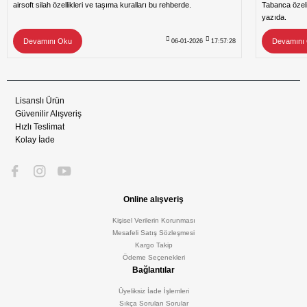
airsoft silah özellikleri ve taşıma kuralları bu rehberde.
Tabanca özeli
yazıda.
Devamını Oku
Devamını
06-01-2026
17:57:28
Lisanslı Ürün
Güvenilir Alışveriş
Hızlı Teslimat
Kolay İade
Online alışveriş
Kişisel Verilerin Korunması
Mesafeli Satış Sözleşmesi
Kargo Takip
Ödeme Seçenekleri
Bağlantılar
Üyeliksiz İade İşlemleri
Sıkça Sorulan Sorular