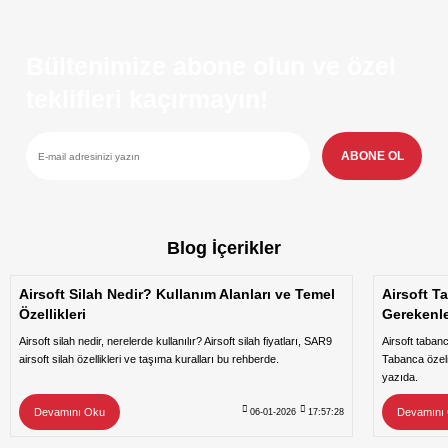
Bültenimize abone olun ve özel
teklifleri kaçırmayın!
ABONE OL
Blog İçerikler
Airsoft Silah Nedir? Kullanım Alanları ve Temel
Airsoft T
Özellikleri
Gerekenl
Airsoft silah nedir, nerelerde kullanılır? Airsoft silah fiyatları, SAR9
Airsoft taban
airsoft silah özellikleri ve taşıma kuralları bu rehberde.
Tabanca özeli
yazıda.
Devamını Oku
Devamını
06-01-2026
17:57:28