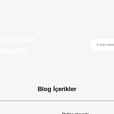
 olun ve
ırmayın!
Blog İçerikler
zellikleri