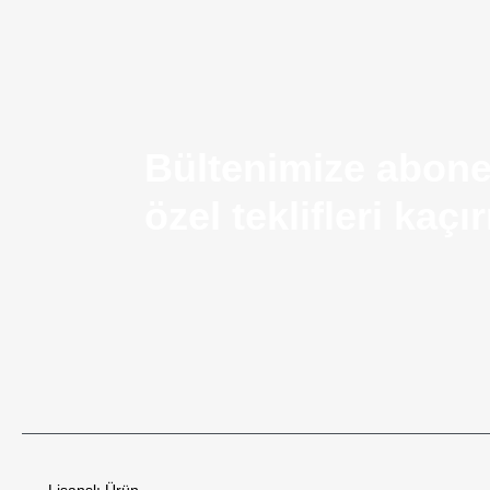
Bültenimize abone
özel teklifleri kaç
Airsoft Silah Nedir? Kullanım Alanları ve Temel Ö