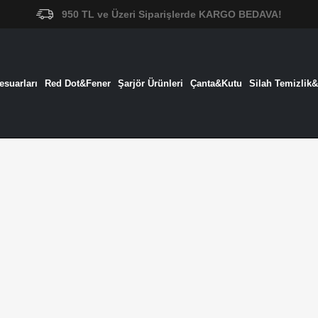
950 TL ve Üzeri Siparişlerde KARGO BEDAVA!
suarları
Red Dot&Fener
Şarjör Ürünleri
Çanta&Kutu
Silah Temizlik