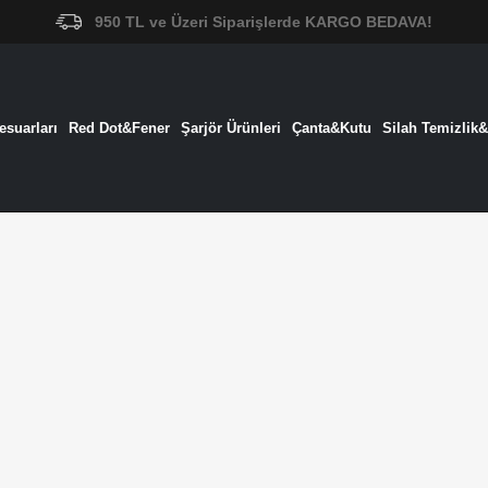
950 TL ve Üzeri Siparişlerde KARGO BEDAVA!
suarları
Red Dot&Fener
Şarjör Ürünleri
Çanta&Kutu
Silah Temizlik