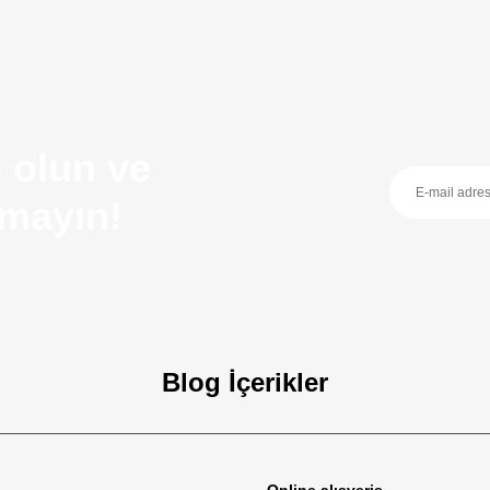
 olun ve
ırmayın!
Blog İçerikler
zellikleri