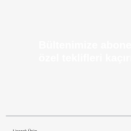
Bültenimize abone
özel teklifleri kaç
Airsoft Silah Nedir? Kullanım Alanları ve Temel Ö