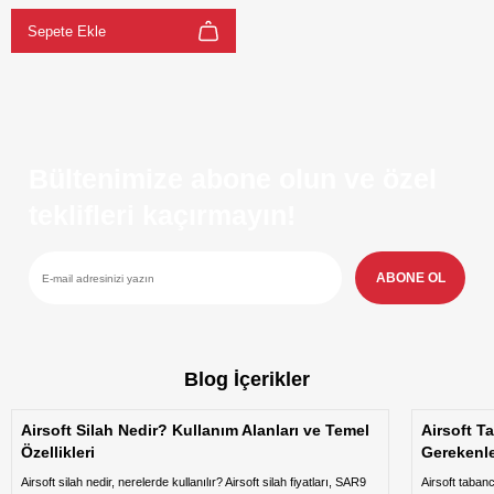
Sepete Ekle
Bültenimize abone olun ve özel
teklifleri kaçırmayın!
ABONE OL
Blog İçerikler
Airsoft Silah Nedir? Kullanım Alanları ve Temel
Airsoft T
Özellikleri
Gerekenl
Airsoft silah nedir, nerelerde kullanılır? Airsoft silah fiyatları, SAR9
Airsoft taban