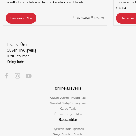
airsoft silah özellikleri ve taşıma kuralları bu rehberde.
Tabanca özeli
yazıda.
Devamını Oku
Devamını
06-01-2026
17:57:28
Lisanslı Ürün
Güvenilir Alışveriş
Hızlı Teslimat
Kolay İade
Online alışveriş
Kişisel Verilerin Korunması
Mesafeli Satış Sözleşmesi
Kargo Takip
Ödeme Seçenekleri
Bağlantılar
Üyeliksiz İade İşlemleri
Sıkça Sorulan Sorular