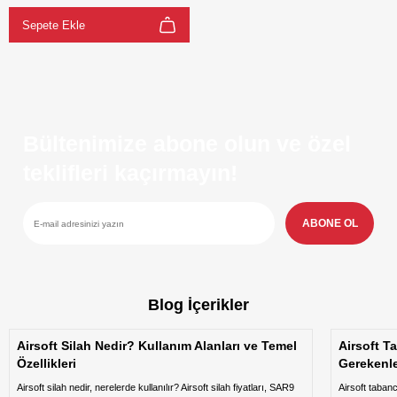
Sepete Ekle
Bültenimize abone olun ve özel
teklifleri kaçırmayın!
ABONE OL
Blog İçerikler
Airsoft Silah Nedir? Kullanım Alanları ve Temel
Airsoft T
Özellikleri
Gerekenl
Airsoft silah nedir, nerelerde kullanılır? Airsoft silah fiyatları, SAR9
Airsoft taban