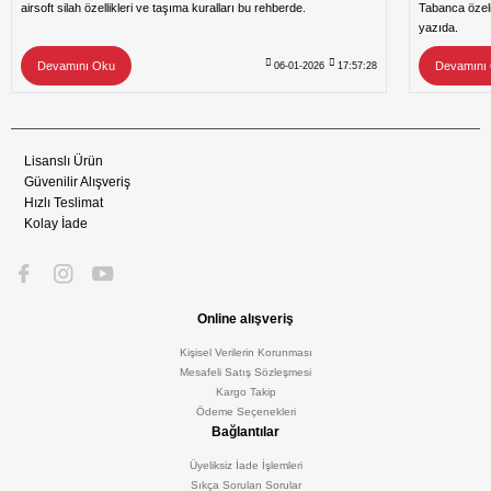
airsoft silah özellikleri ve taşıma kuralları bu rehberde.
Tabanca özeli
yazıda.
Devamını Oku
Devamını
06-01-2026
17:57:28
Lisanslı Ürün
Güvenilir Alışveriş
Hızlı Teslimat
Kolay İade
Online alışveriş
Kişisel Verilerin Korunması
Mesafeli Satış Sözleşmesi
Kargo Takip
Ödeme Seçenekleri
Bağlantılar
Üyeliksiz İade İşlemleri
Sıkça Sorulan Sorular